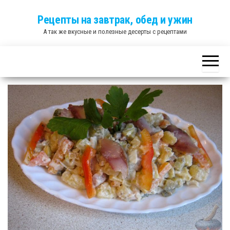
Skip
Рецепты на завтрак, обед и ужин
to
А так же вкусные и полезные десерты с рецептами
the
content