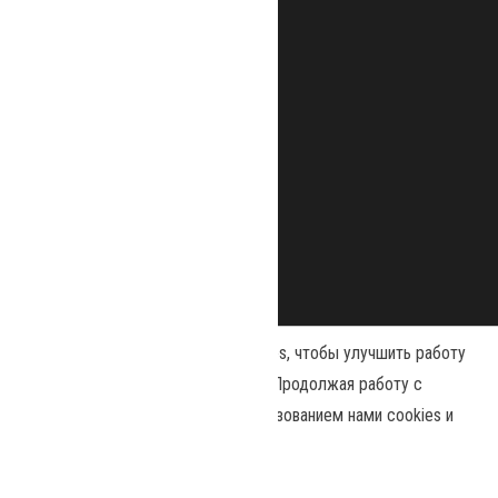
Наш сайт использует файлы cookies, чтобы улучшить работу
и повысить эффективность сайта. Продолжая работу с
сайтом, вы соглашаетесь с использованием нами cookies и
Сайт работает на
WordPress
|
Тема:
Envo Magazine
политикой конфиденциальности
.
Политика конфиденциальности
Принять