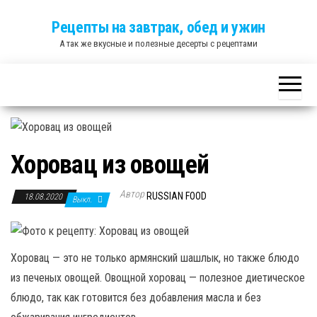
Skip
Рецепты на завтрак, обед и ужин
to
А так же вкусные и полезные десерты с рецептами
the
content
Хоровац из овощей
Автор
RUSSIAN FOOD
18.08.2020
Выкл.
Хоровац — это не только армянский шашлык, но также блюдо
из печеных овощей. Овощной хоровац — полезное диетическое
блюдо, так как готовится без добавления масла и без