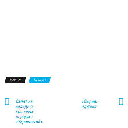
Рубрика
САЛАТЫ
Салат из
«Сырая»
сельди с
аджика
красным
перцем –
«Украинский»