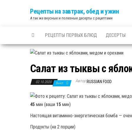
Skip
Рецепты на завтрак, обед и ужин
to
А так же вкусные и полезные десерты с рецептами
the
content
РЕЦЕПТЫ ПЕРВЫХ БЛЮД
ДЕСЕРТЫ
Салат из тыквы с ябло
Автор
RUSSIAN FOOD
02.10.2020
Выкл.
45
мин (ваши
15
мин)
Настоящая витаминно-энергетическая бомба — очень
Продукты (на 2 порции)