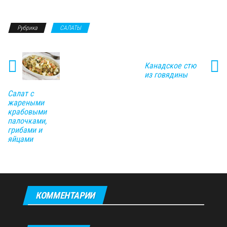
Рубрика
САЛАТЫ
Канадское стю
из говядины
Салат с
жареными
крабовыми
палочками,
грибами и
яйцами
КОММЕНТАРИИ