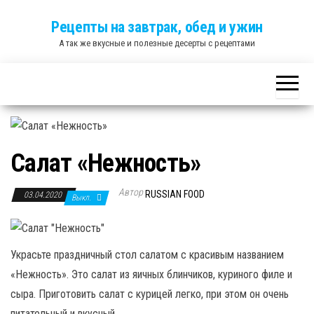
Skip
Рецепты на завтрак, обед и ужин
to
А так же вкусные и полезные десерты с рецептами
the
content
Салат «Нежность»
Автор
RUSSIAN FOOD
03.04.2020
Выкл.
Украсьте праздничный стол салатом с красивым названием
«Нежность». Это салат из яичных блинчиков, куриного филе и
сыра. Приготовить салат с курицей легко, при этом он очень
питательный и вкусный.