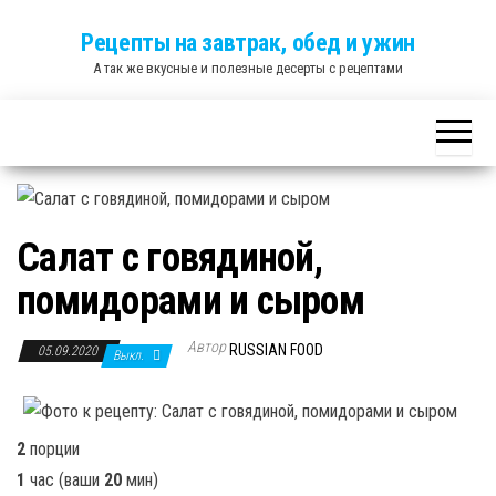
Skip
Рецепты на завтрак, обед и ужин
to
А так же вкусные и полезные десерты с рецептами
the
content
Салат с говядиной,
помидорами и сыром
Автор
RUSSIAN FOOD
05.09.2020
Выкл.
2
порции
1
час
(ваши
20
мин
)