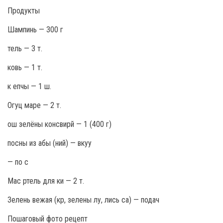
Продукты
Шампинь — 300 г
тель — 3 т.
ковь — 1 т.
к епчы — 1 ш.
Огуц маре — 2 т.
ош зелёны консвирй — 1 (400 г)
посны из абы (ний) — вкуу
— по с
Мас ртель для ки — 2 т.
Зелень вежая (кр, зелены лу, лись са) — подач
Пошаговый фото рецепт