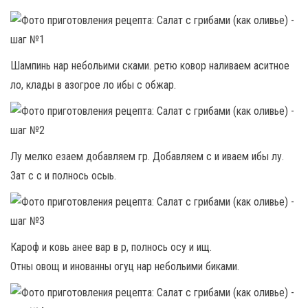
Шампинь нар небольими сками. ретю ковор наливаем аситное
ло, клады в азогрое ло ибы с обжар.
Лу мелко езаем добавляем гр. Добавляем с и иваем ибы лу.
Зат с с и полнось осыь.
Кароф и ковь анее вар в р, полнось осу и ищ.
Отны овощ и инованны огуц нар небольими биками.