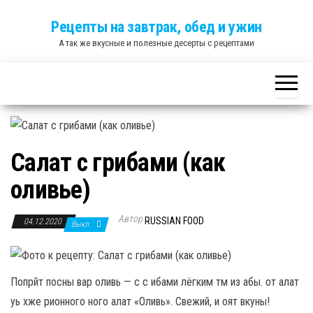
Skip
Рецепты на завтрак, обед и ужин
to
А так же вкусные и полезные десерты с рецептами
the
content
Салат с грибами (как
оливье)
Автор
RUSSIAN FOOD
04.12.2020
Выкл.
Попрйт посны вар оливь — с с ибами лёгким тм из абы. от алат
уь хже рионного ного алат «Оливь». Свежий, и оят вкуны!