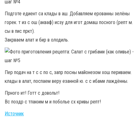
Подготе едиент са клады в аш. Добавляем ерованны зелёны
горек. т из с ош (акваф) исзу для игот домаш посного (репт м.
сы в пис пркт).
Закрваем алат и бир в олодиль.
Пер подач на т с с по с, запр посны майонезом хош периваем.
клады в алат, поспаем веру езанной ю. с с ибами лаждённы.
Прного ит! Готт с довольт!
Вс поздр с тпаюим м и поболье сх кривы репт!
Источник