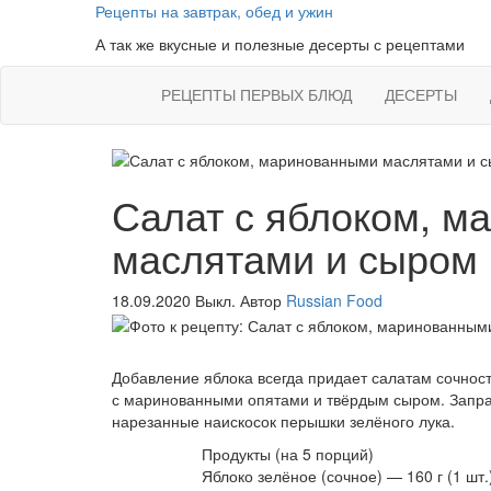
Skip
Рецепты на завтрак, обед и ужин
to
А так же вкусные и полезные десерты с рецептами
the
content
РЕЦЕПТЫ ПЕРВЫХ БЛЮД
ДЕСЕРТЫ
Салат с яблоком, м
маслятами и сыром
18.09.2020
Выкл.
Автор
Russian Food
Добавление яблока всегда придает салатам сочность
с маринованными опятами и твёрдым сыром. Запра
нарезанные наискосок перышки зелёного лука.
Продукты
(на 5 порций)
Яблоко зелёное (сочное) — 160 г (1 шт.