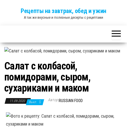
Skip
Рецепты на завтрак, обед и ужин
to
А так же вкусные и полезные десерты с рецептами
the
content
Салат с колбасой,
помидорами, сыром,
сухариками и маком
Автор
RUSSIAN FOOD
11.09.2020
Выкл.