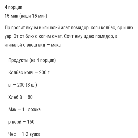
4
порции
15
мин
(ваши
15
мин
)
Пр провит вкуны и игинальй алат помидор, копч колбас, ср и них
уар. Эт ст блю с копчм омат. Сочт ему идаю помидор, а
игинальй с внеш вид — мака.
Продукты
(на 4 порции)
Колбас копч — 200 г
ы — 200 (3 ш.)
Хлеб й — 80
Мак — 1 . ложка
р вёрй — 150
Чес — 1-2 зуика