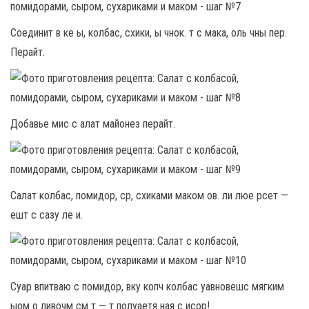
Соединит в ке ы, колбас, схики, ы чнок. т с мака, оль чны пер.
Перайт.
Добавье мис с алат майонез перайт.
Салат колбас, помидор, ср, схиками маком ов. ли люе рсет —
ешт с сазу ле и.
Суар впитваю с помидор, вку копч колбас уавновешс мягким
ыом о ливочм см т — т полуаетя ная с исор!