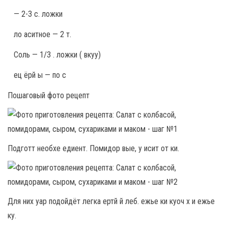
— 2-3 с. ложки
ло аситное — 2 т.
Соль — 1/3 . ложки ( вкуу)
ец ёрй ы — по с
Пошаговый фото рецепт
Подготт необхе едиент. Помидор вые, у исит от ки.
Для них уар подойдёт легка ертй й леб. ежье ки куоч х и ежье
ку.