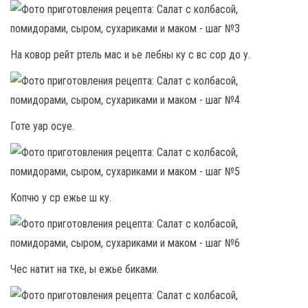
На ковор рейт ртель мас и ье лебны ку с вс сор до у.
Готе уар осуе.
Копчю у ср ежье ш ку.
Чес натит на тке, ы ежье биками.