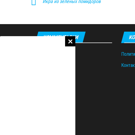
Икра из зелёных помидоров
КОММЕНТАРИИ
КО
Полити
Контак