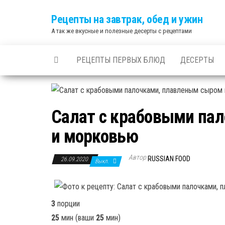
Skip
Рецепты на завтрак, обед и ужин
to
А так же вкусные и полезные десерты с рецептами
the
content
РЕЦЕПТЫ ПЕРВЫХ БЛЮД
ДЕСЕРТЫ
Салат с крабовыми па
и морковью
Автор
RUSSIAN FOOD
26.09.2020
Выкл.
3
порции
25
мин
(ваши
25
мин
)