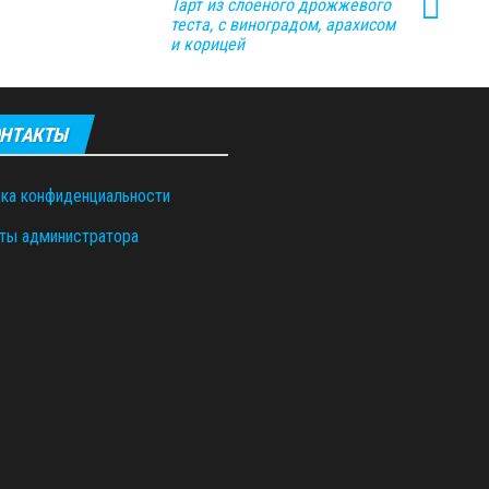
Тарт из слоёного дрожжевого
теста, с виноградом, арахисом
и корицей
НТАКТЫ
ка конфиденциальности
ты администратора