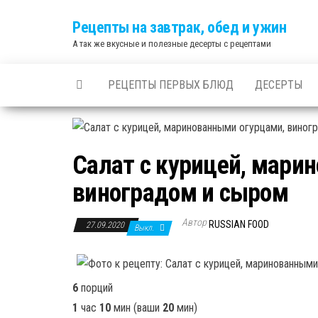
Skip
Рецепты на завтрак, обед и ужин
to
А так же вкусные и полезные десерты с рецептами
the
content
РЕЦЕПТЫ ПЕРВЫХ БЛЮД
ДЕСЕРТЫ
Салат с курицей, мари
виноградом и сыром
Автор
RUSSIAN FOOD
27.09.2020
Выкл.
6
порций
1
час
10
мин
(ваши
20
мин
)