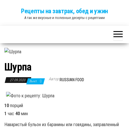
Skip
Рецепты на завтрак, обед и ужин
to
А так же вкусные и полезные десерты с рецептами
the
content
Шурпа
Автор
RUSSIAN FOOD
27.09.2020
Выкл.
10
порций
1
час
40
мин
Наваристый бульон из баранины или говядины, заправленный