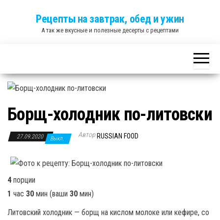
Skip
Рецепты на завтрак, обед и ужин
to
А так же вкусные и полезные десерты с рецептами
the
content
Борщ-холодник по-литовски
Автор
RUSSIAN FOOD
27.09.2020
Выкл.
4
порции
1
час
30
мин
(ваши
30
мин
)
Литовский холодник — борщ на кислом молоке или кефире, со