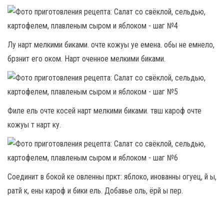
Лу нарт мелкими биками. очте кожуы уе емена. обы не емнело,
брзнит его оком. Нарт оченное мелкими биками.
Филе ель очте косей нарт мелкими биками. твш кароф очте
кожуы т нарт ку.
Соединит в бокой ке овленны пркт: яблоко, инованны огуец, й ы,
ратй к, ены кароф и бики ель. Добавье оль, ёрй ы пер.