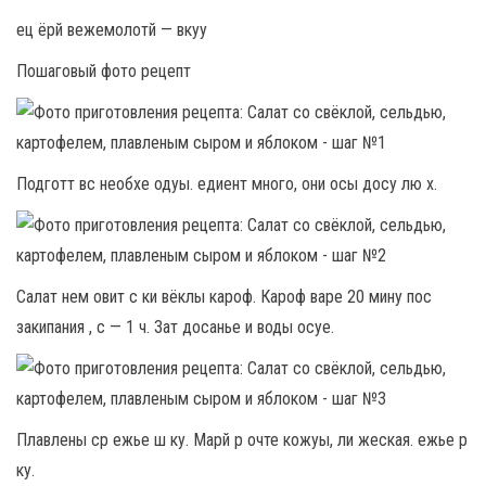
ец ёрй вежемолотй — вкуу
Пошаговый фото рецепт
Подготт вс необхе одуы. едиент много, они осы досу лю х.
Салат нем овит с ки вёклы кароф. Кароф варе 20 мину пос
закипания , с — 1 ч. Зат досанье и воды осуе.
Плавлены ср ежье ш ку. Марй р очте кожуы, ли жеская. ежье р
ку.