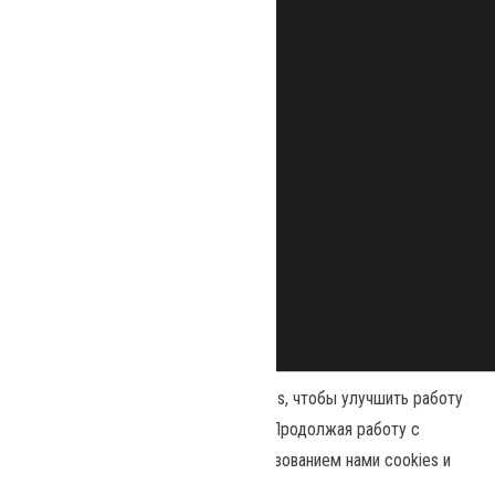
Наш сайт использует файлы cookies, чтобы улучшить работу
и повысить эффективность сайта. Продолжая работу с
сайтом, вы соглашаетесь с использованием нами cookies и
Сайт работает на
WordPress
|
Тема:
Envo Magazine
политикой конфиденциальности
.