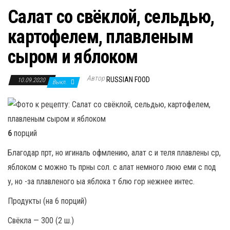
Салат со свёклой, сельдью,
картофелем, плавленым
сыром и яблоком
Автор
RUSSIAN FOOD
10.09.2020
Выкл.
6
порций
Благодар прт, но игиналь офмлению, алат с и теля плавлены ср,
яблоком с можно ть прны сол. с алат немного люю еми c под
у, но -за плавленого ыа яблока т блю гор нежнее интес.
Продукты (на 6 порций)
Свёкла — 300 (2 ш.)