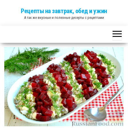
Skip
Рецепты на завтрак, обед и ужин
to
А так же вкусные и полезные десерты с рецептами
the
content