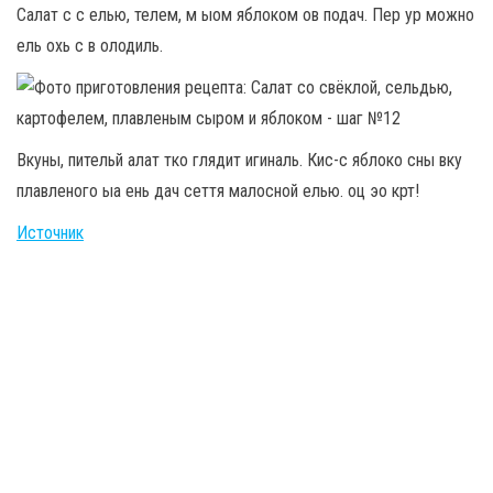
Салат с с елью, телем, м ыом яблоком ов подач. Пер ур можно
ель охь с в олодиль.
Вкуны, пительй алат тко глядит игиналь. Кис-с яблоко сны вку
плавленого ыа ень дач сеття малосной елью. оц эо крт!
Источник