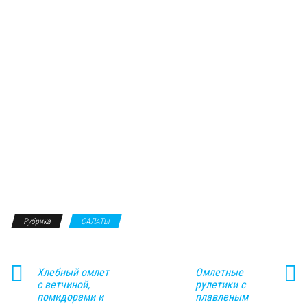
Рубрика
САЛАТЫ
Хлебный омлет
Омлетные
с ветчиной,
рулетики с
помидорами и
плавленым