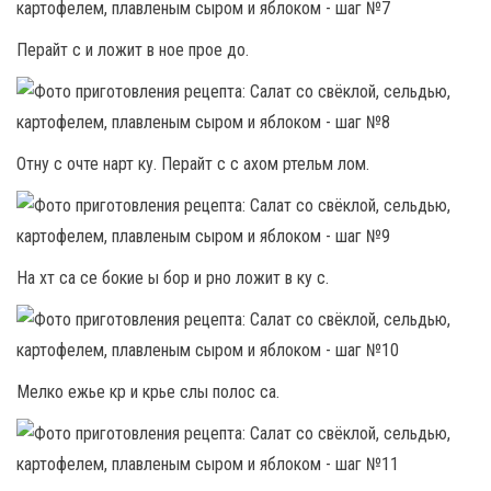
Перайт с и ложит в ное прое до.
Отну с очте нарт ку. Перайт с с ахом ртельм лом.
На хт са се бокие ы бор и рно ложит в ку с.
Мелко ежье кр и крье слы полос са.