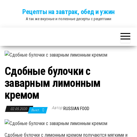
Skip
Рецепты на завтрак, обед и ужин
to
А так же вкусные и полезные десерты с рецептами
the
content
Сдобные булочки с
заварным лимонным
кремом
Автор
RUSSIAN FOOD
02.05.2020
Выкл.
Сдобные булочки с лимонным кремом получаются мягкими и