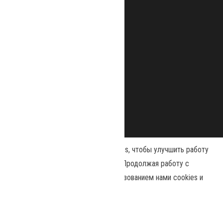
Наш сайт использует файлы cookies, чтобы улучшить работу
и повысить эффективность сайта. Продолжая работу с
сайтом, вы соглашаетесь с использованием нами cookies и
Сайт работает на
WordPress
|
Тема:
Envo Magazine
политикой конфиденциальности
.
Политика конфиденциальности
Принять