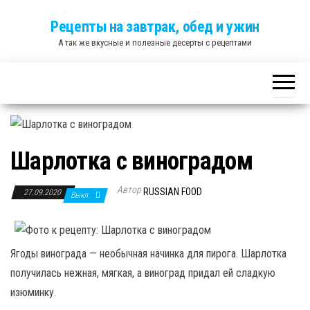
Skip
Рецепты на завтрак, обед и ужин
to
А так же вкусные и полезные десерты с рецептами
the
content
Шарлотка с виноградом
Автор
RUSSIAN FOOD
27.09.2020
Выкл.
Ягоды винограда — необычная начинка для пирога. Шарлотка
получилась нежная, мягкая, а виноград придал ей сладкую
изюминку.