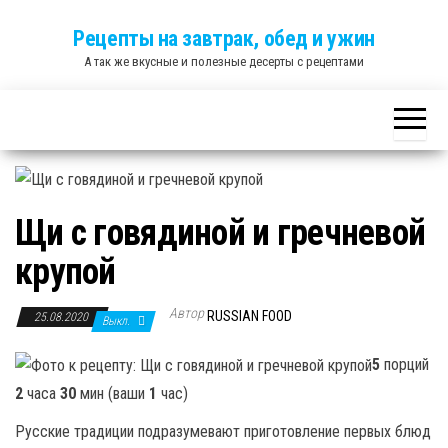
Skip
Рецепты на завтрак, обед и ужин
to
А так же вкусные и полезные десерты с рецептами
the
content
Щи с говядиной и гречневой
крупой
Автор
RUSSIAN FOOD
25.08.2020
Выкл.
5
порций
2
часа
30
мин (ваши
1
час)
Русские традиции подразумевают приготовление первых блюд