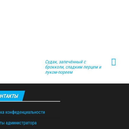
Судак, запечённый с
брокколи, сладким перцем и
луком-пореем
НТАКТЫ
ка конфиденциальности
ты администратора