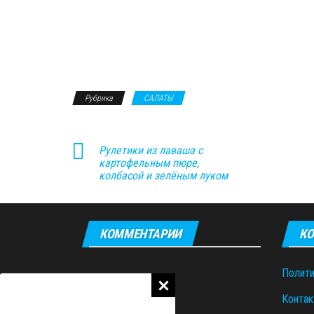
Рубрика
САЛАТЫ
Рулетики из лаваша с
картофельным пюре,
колбасой и зелёным луком
КОММЕНТАРИИ
КО
Полити
Контак