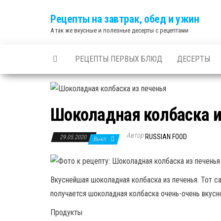
Skip
Рецепты на завтрак, обед и ужин
to
А так же вкусные и полезные десерты с рецептами
the
content
РЕЦЕПТЫ ПЕРВЫХ БЛЮД
ДЕСЕРТЫ
Шоколадная колбаска и
Автор
RUSSIAN FOOD
29.05.2020
Выкл.
Вкуснейшая шоколадная колбаска из печенья. Тот са
получается шоколадная колбаска очень-очень вкусн
Продукты