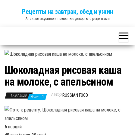
Skip
Рецепты на завтрак, обед и ужин
to
А так же вкусные и полезные десерты с рецептами
the
content
Шоколадная рисовая каша
на молоке, с апельсином
Автор
RUSSIAN FOOD
17.07.2020
Выкл.
6
порций