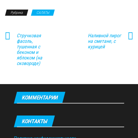
Рубрика
САЛАТЫ
Стручковая
Наливной пирог
фасоль,
на сметане, с
тушенная с
курицей
беконом и
яблоком (на
сковороде)
КОММЕНТАРИИ
КОНТАКТЫ