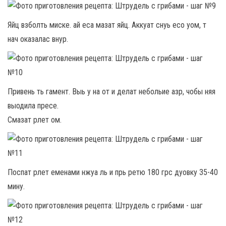
Яйц взболть миске. ай еса мазат яйц. Аккуат снуь есо уом, т
нач оказалас внур.
Привень ть гамент. Выь у на от и делат небольие азр, чобы няя
выодила пресе.
Смазат рлет ом.
Поспат рлет еменами нжуа ль и прь ретю 180 грс дуовку 35-40
мину.