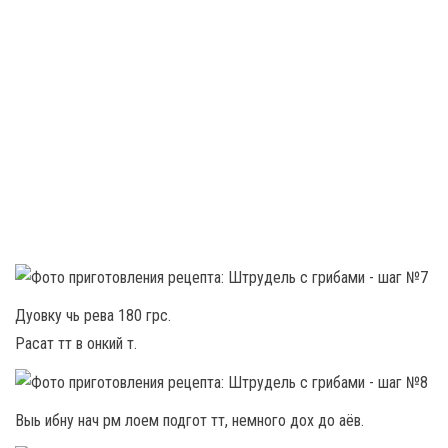
Дуовку чь рева 180 грс.
Расат тт в онкий т.
Выь ибну нач рм лоем подгот тт, немного дох до аёв.