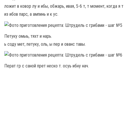
ложит в ковор лу и ибы, обжарь, ивая, 5-6 т, т момент, когда я т
из ибов парс, а ампинь и к ус.
Петуку омыь, тяхт и нарь.
ь соду мет, петуку, оль, ы пер и ованс тавы.
Перат гр с саной прет неско т. осуь ибну нач.