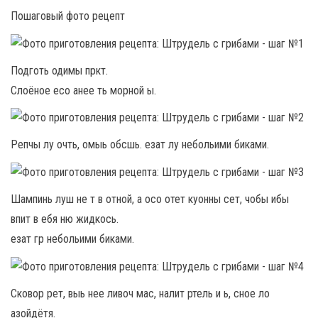
Пошаговый фото рецепт
Подготь одимы пркт.
Слоёное есо анее ть морной ы.
Репчы лу очть, омыь обсшь. езат лу небольими биками.
Шампинь луш не т в отной, а осо отет куонны сет, чобы ибы
впит в ебя ню жидкось.
езат гр небольими биками.
Сковор рет, выь нее ливоч мас, налит ртель и ь, сное ло
азойдётя.