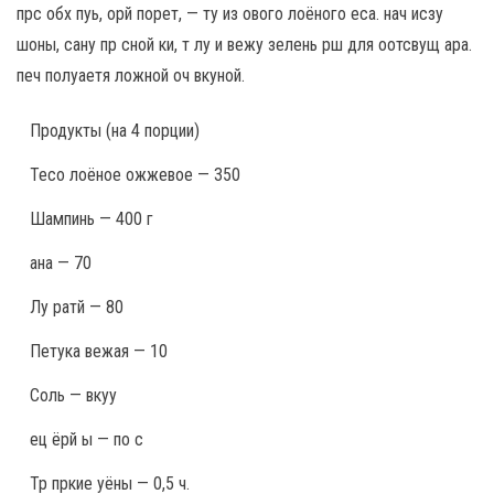
прс обх пуь, орй порет, — ту из ового лоёного еса. нач исзу
шоны, сану пр сной ки, т лу и вежу зелень рш для оотсвущ ара.
печ полуаетя ложной оч вкуной.
Продукты
(на 4 порции)
Тесо лоёное ожжевое — 350
Шампинь — 400 г
ана — 70
Лу ратй — 80
Петука вежая — 10
Соль — вкуу
ец ёрй ы — по с
Тр пркие уёны — 0,5 ч.