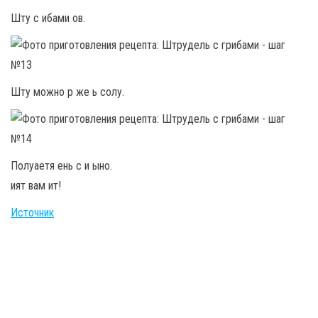
Шту с ибами ов.
Шту можно р же ь солу.
Полуаетя ень с и ыно.
ият вам ит!
Источник