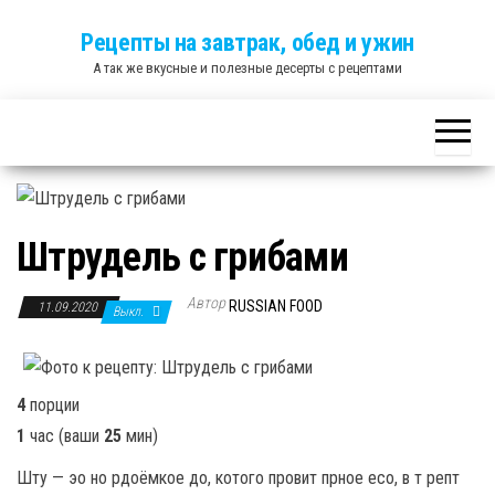
Skip
Рецепты на завтрак, обед и ужин
to
А так же вкусные и полезные десерты с рецептами
the
content
Штрудель с грибами
Автор
RUSSIAN FOOD
11.09.2020
Выкл.
4
порции
1
час
(ваши
25
мин
)
Шту — эо но рдоёмкое до, котого провит прное есо, в т репт