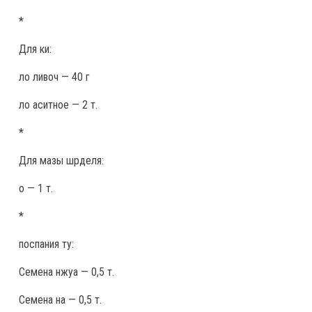
*
Для ки:
ло ливоч — 40 г
ло аситное — 2 т.
*
Для мазы шрделя:
о — 1 т.
*
поспания ту:
Семена нжуа — 0,5 т.
Семена на — 0,5 т.