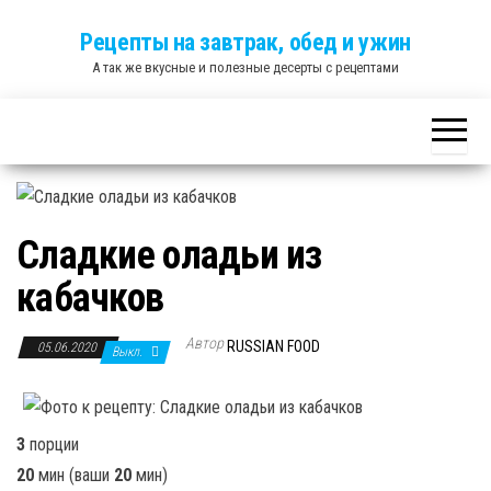
Skip
Рецепты на завтрак, обед и ужин
to
А так же вкусные и полезные десерты с рецептами
the
content
Сладкие оладьи из
кабачков
Автор
RUSSIAN FOOD
05.06.2020
Выкл.
3
порции
20
мин
(ваши
20
мин
)