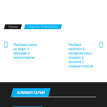
Рубрика
РЕЦЕПТЫ ПЕРВЫХ БЛЮД
Пшённая каша
Рыбные
на воде, с
палочки в
орехами и
панировочных
черносливом
сухарях и
льезоне с
соевым соусом
КОММЕНТАРИИ