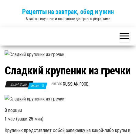
Skip
Рецепты на завтрак, обед и ужин
to
А так же вкусные и полезные десерты с рецептами
the
content
Сладкий крупеник из гречки
Автор
RUSSIAN FOOD
28.04.2020
Выкл.
3
порции
1
час (ваши
25
мин)
Крупеник представляет собой запеканку из какой-либо крупы и