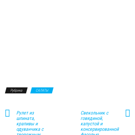
Рубрика
САЛАТЫ
Рулет из
Свекольник с
шпината,
говядиной,
крапивы и
капустой и
одуванчика с
консервированной
творожным
фасолью