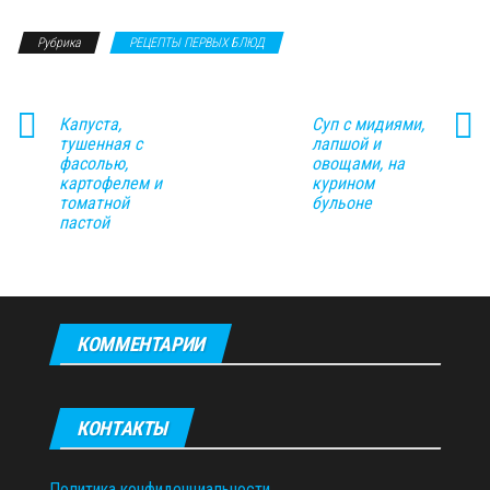
Рубрика
РЕЦЕПТЫ ПЕРВЫХ БЛЮД
Капуста,
Суп с мидиями,
тушенная с
лапшой и
фасолью,
овощами, на
картофелем и
курином
томатной
бульоне
пастой
КОММЕНТАРИИ
КОНТАКТЫ
Политика конфиденциальности