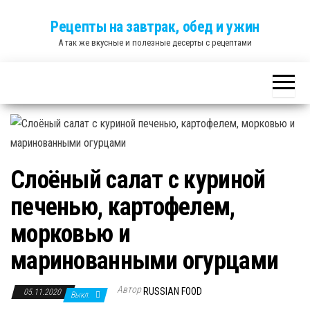
Skip
Рецепты на завтрак, обед и ужин
to
А так же вкусные и полезные десерты с рецептами
the
content
Слоёный салат с куриной
печенью, картофелем,
морковью и
маринованными огурцами
Автор
RUSSIAN FOOD
05.11.2020
Выкл.