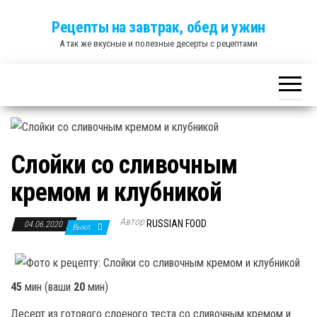
Skip
Рецепты на завтрак, обед и ужин
to
А так же вкусные и полезные десерты с рецептами
the
content
Слойки со сливочным
кремом и клубникой
Автор
RUSSIAN FOOD
04.06.2020
Выкл.
45
мин
(ваши
20
мин
)
Десерт из готового слоеного теста со сливочным кремом и