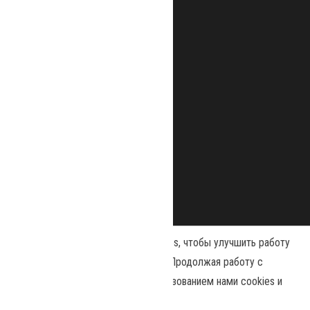
Наш сайт использует файлы cookies, чтобы улучшить работу
и повысить эффективность сайта. Продолжая работу с
сайтом, вы соглашаетесь с использованием нами cookies и
Сайт работает на
WordPress
|
Тема:
Envo Magazine
политикой конфиденциальности
.