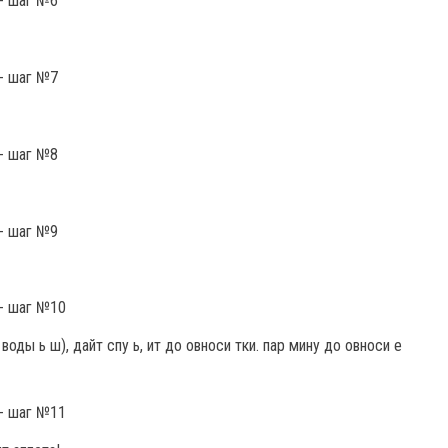
оды ь ш), дайт спу ь, ит до овноси тки. пар мину до овноси е