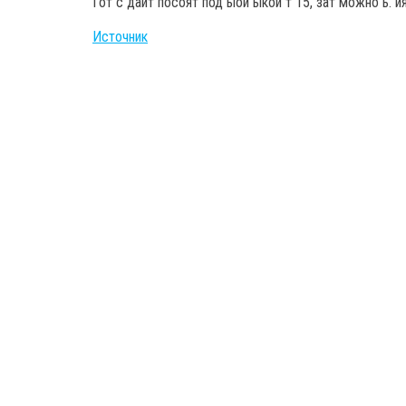
Гот с дайт посоят под ыой ыкой т 15, зат можно ь. и
Источник