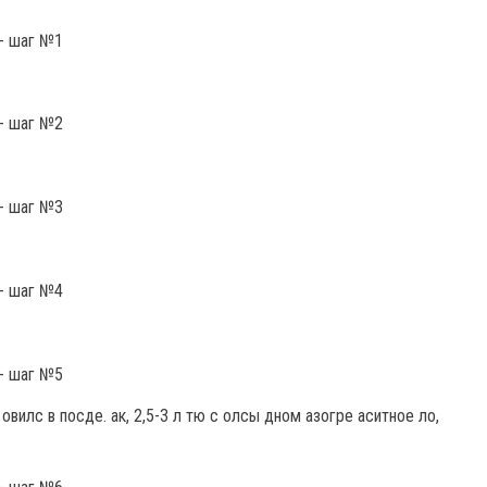
овилс в посде. ак, 2,5-3 л тю с олсы дном азогре аситное ло,