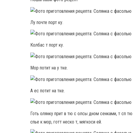
Лу почте порт ку.
Колбас т порт ку.
Мор потит на у тке.
А ес потит на тке.
Готь олянку прит в тю с олсы дном сенками, т сп тю 
спье к мор, готт неско т, мягкоси ей.