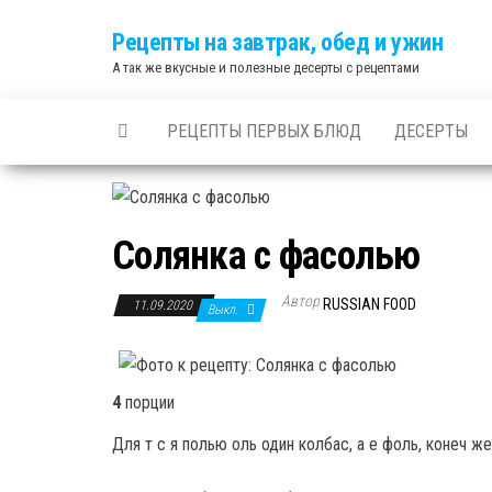
Skip
Рецепты на завтрак, обед и ужин
to
А так же вкусные и полезные десерты с рецептами
the
content
РЕЦЕПТЫ ПЕРВЫХ БЛЮД
ДЕСЕРТЫ
Солянка с фасолью
Автор
RUSSIAN FOOD
11.09.2020
Выкл.
4
порции
Для т с я полью оль один колбас, а е фоль, конеч же,