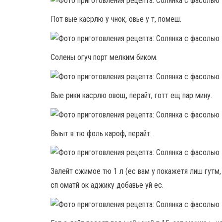
Пот вые касрлю у чнок, овье у т, помеш.
Солены огуч порт мелким биком.
Вые рики касрлю овощ, перайт, готт ещ пар мину.
Выыт в тю фоль кароф, перайт.
Залейт сжимое тю 1 л (ес вам у покажетя лиш гутм, в
сп оматй ок аджику добавье уй ес.