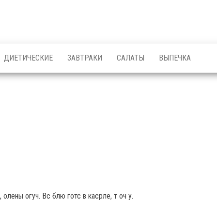
ДИЕТИЧЕСКИЕ
ЗАВТРАКИ
САЛАТЫ
ВЫПЕЧКА
 олены огуч. Вс блю готс в касрле, т оч у.