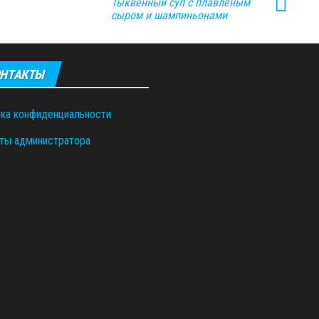
Тыквенный суп с плавленым
сыром и шампиньонами
НТАКТЫ
ка конфиденциальности
ты администратора