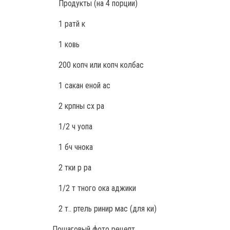
Продукты
(на 4 порции)
1 ратй к
1 ковь
200 копч или копч колбас
1 сакан еной ас
2 крпны сх ра
1/2 ч уопа
1 бч чнока
2 тки р ра
1/2 т тного ока аджики
2 т.. ртель ринир мас (для ки)
Пошаговый фото рецепт