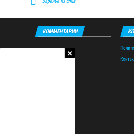
Варенье из слив
КОММЕНТАРИИ
КО
Полити
Контак