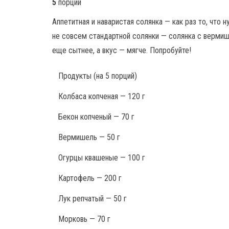
5
порций
Аппетитная и наваристая солянка — как раз то, что
не совсем стандартной солянки — солянка с верми
еще сытнее, а вкус — мягче. Попробуйте!
Продукты
(на 5 порций)
Колбаса копченая — 120 г
Бекон копченый — 70 г
Вермишель — 50 г
Огурцы квашеные — 100 г
Картофель — 200 г
Лук репчатый — 50 г
Морковь — 70 г