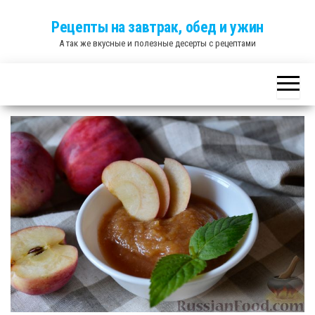
Skip
Рецепты на завтрак, обед и ужин
to
А так же вкусные и полезные десерты с рецептами
the
content