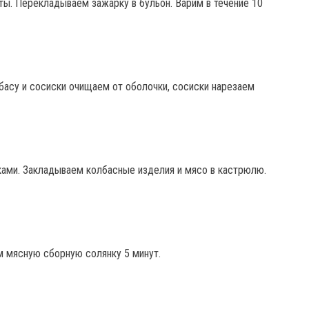
ы. Перекладываем зажарку в бульон. Варим в течение 10
басу и сосиски очищаем от оболочки, сосиски нарезаем
ками. Закладываем колбасные изделия и мясо в кастрюлю.
м мясную сборную солянку 5 минут.