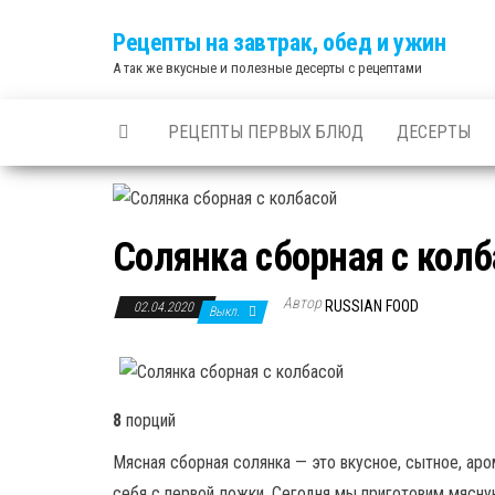
Skip
Рецепты на завтрак, обед и ужин
to
А так же вкусные и полезные десерты с рецептами
the
content
РЕЦЕПТЫ ПЕРВЫХ БЛЮД
ДЕСЕРТЫ
Солянка сборная с колб
Автор
RUSSIAN FOOD
02.04.2020
Выкл.
8
порций
Мясная сборная солянка — это вкусное, сытное, ар
себя с первой ложки. Сегодня мы приготовим мясну