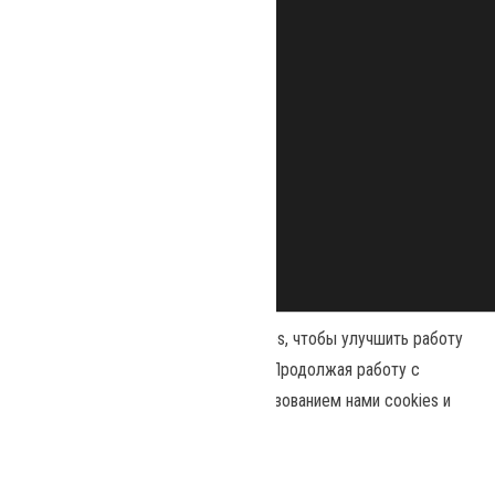
Наш сайт использует файлы cookies, чтобы улучшить работу
и повысить эффективность сайта. Продолжая работу с
сайтом, вы соглашаетесь с использованием нами cookies и
Сайт работает на
WordPress
|
Тема:
Envo Magazine
политикой конфиденциальности
.
Принять
Политика конфиденциальности