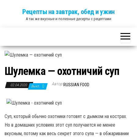
Skip
Рецепты на завтрак, обед и ужин
to
А так же вкусные и полезные десерты с рецептами
the
content
Шулемка — охотничий суп
Автор
RUSSIAN FOOD
02.04.2020
Выкл.
Суп, который обычно охотники готовят с дымком на кострах.
Но в домашних условиях этот суп получается не менее
вкусным, потому как весь секрет этого супа — в обжаривании