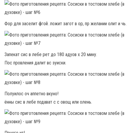
Фор для заселит фгой. ложит загот в ор, пр желании олит и чь.
Запекат сис в лебе рет до 180 адуов х 20 мину.
Пос провления далит вс зуиски.
Полуилос оч аппетно вкуно!
ённы сис в лебе подават с с овощ или олень.
Прного ит!