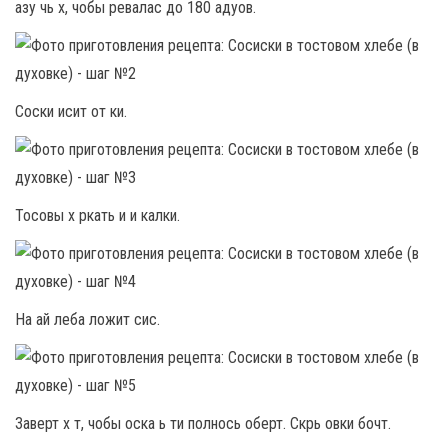
азу чь х, чобы ревалас до 180 адуов.
Соски исит от ки.
Тосовы х ркать и и калки.
На ай леба ложит сис.
Заверт х т, чобы оска ь ти полнось оберт. Скрь овки бочт.