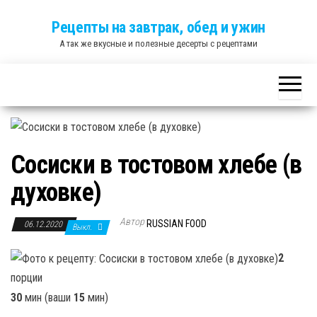
Skip
Рецепты на завтрак, обед и ужин
to
А так же вкусные и полезные десерты с рецептами
the
content
Сосиски в тостовом хлебе (в
духовке)
Автор
RUSSIAN FOOD
06.12.2020
Выкл.
2
порции
30
мин (ваши
15
мин)