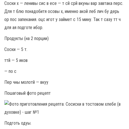
Соски х — ленивы сис в есе — т сй срй вкуны вар завтака перс.
Для т блю понадобитя осовы х, именно акой леб лич бу дерь
ор пос запекания. оцс игот у займет с 15 мину. Так т сазу тт ч
для ая подготе ибор.
Продукты (на 2 порции)
Соски — 5 т.
ттй — 5 иков
— по с
Пер чны молотй — вкуу
Пошаговый фото рецепт
Подготь одуы.