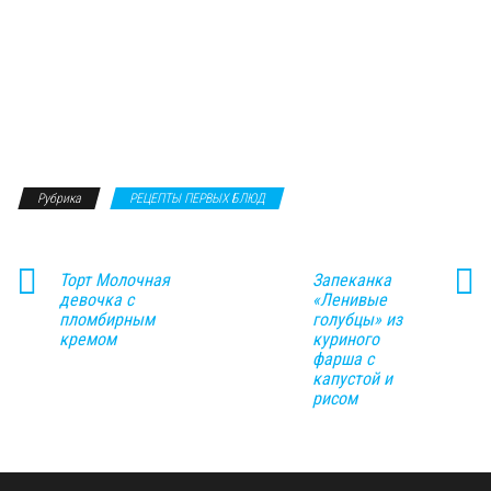
Рубрика
РЕЦЕПТЫ ПЕРВЫХ БЛЮД
Торт Молочная
Запеканка
девочка с
«Ленивые
пломбирным
голубцы» из
кремом
куриного
фарша с
капустой и
рисом