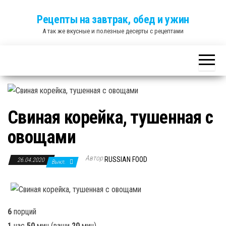
Skip
Рецепты на завтрак, обед и ужин
to
А так же вкусные и полезные десерты с рецептами
the
content
Свиная корейка, тушенная с
овощами
Автор
RUSSIAN FOOD
26.04.2020
Выкл.
6
порций
1
час
50
мин
(ваши
20
мин
)