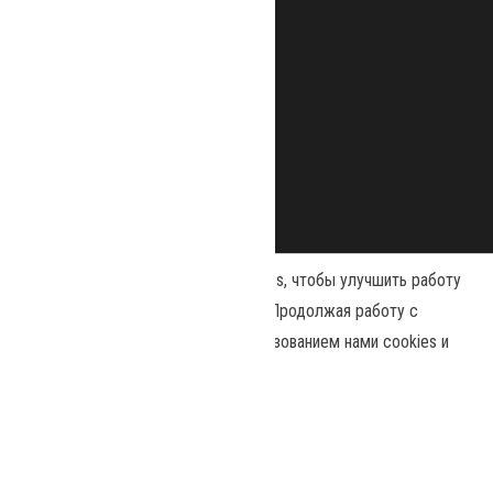
Наш сайт использует файлы cookies, чтобы улучшить работу
и повысить эффективность сайта. Продолжая работу с
сайтом, вы соглашаетесь с использованием нами cookies и
Сайт работает на
WordPress
|
Тема:
Envo Magazine
политикой конфиденциальности
.
Политика конфиденциальности
Принять