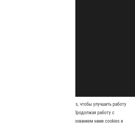
Наш сайт использует файлы cookies, чтобы улучшить работу
и повысить эффективность сайта. Продолжая работу с
сайтом, вы соглашаетесь с использованием нами cookies и
Сайт работает на
WordPress
|
Тема:
Envo Magazine
политикой конфиденциальности
.