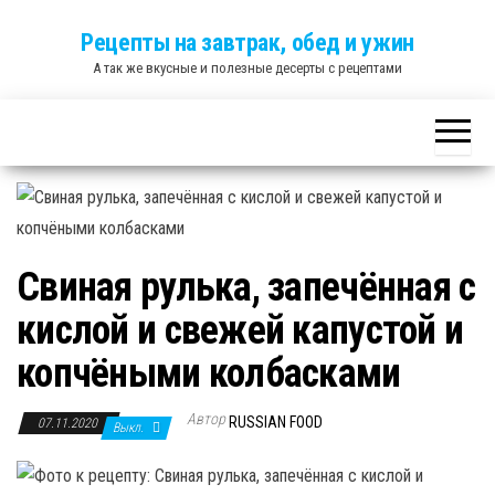
Skip
Рецепты на завтрак, обед и ужин
to
А так же вкусные и полезные десерты с рецептами
the
content
Свиная рулька, запечённая с
кислой и свежей капустой и
копчёными колбасками
Автор
RUSSIAN FOOD
07.11.2020
Выкл.