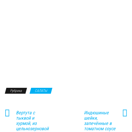
Рубрика
САЛАТЫ
Вертута с
Индюшиные
тыквой и
шейки,
хурмой, из
запечённые в
цельнозерновой
томатном соусе