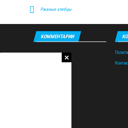
Ржаные хлебцы
КОММЕНТАРИИ
КО
Полити
Контак