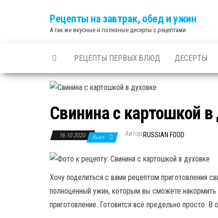
Skip
Рецепты на завтрак, обед и ужин
to
А так же вкусные и полезные десерты с рецептами
the
content
РЕЦЕПТЫ ПЕРВЫХ БЛЮД
ДЕСЕРТЫ
Свинина с картошкой в
Автор
RUSSIAN FOOD
16.10.2020
Выкл.
Хочу поделиться с вами рецептом приготовления сви
полноценный ужин, которым вы сможете накормить в
приготовление. Готовится всё предельно просто. В 