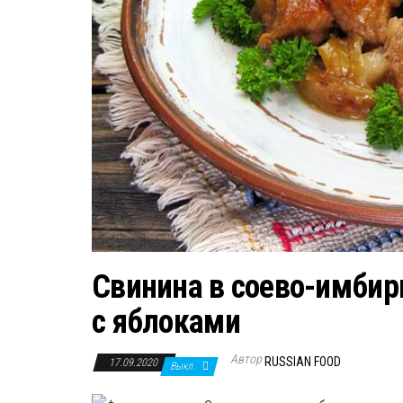
Свинина в соево-имбир
с яблоками
Автор
RUSSIAN FOOD
17.09.2020
Выкл.