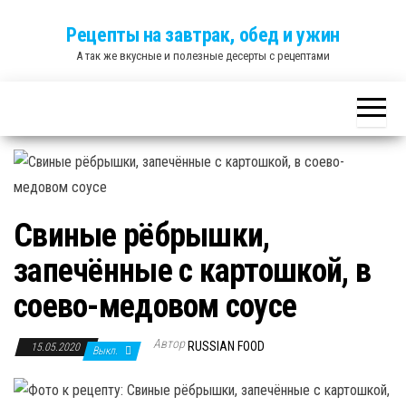
Skip
Рецепты на завтрак, обед и ужин
to
А так же вкусные и полезные десерты с рецептами
the
content
Свиные рёбрышки,
запечённые с картошкой, в
соево-медовом соусе
Автор
RUSSIAN FOOD
15.05.2020
Выкл.