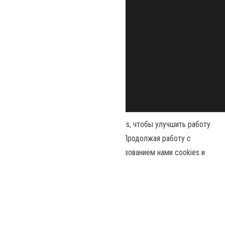
Наш сайт использует файлы cookies, чтобы улучшить работу
и повысить эффективность сайта. Продолжая работу с
сайтом, вы соглашаетесь с использованием нами cookies и
Сайт работает на
WordPress
|
Тема:
Envo Magazine
политикой конфиденциальности
.
Политика конфиденциальности
Принять