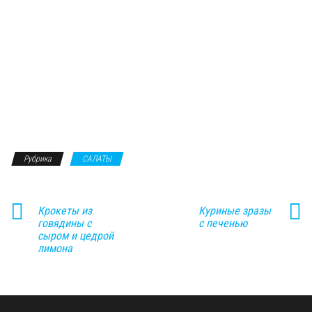
Рубрика
САЛАТЫ
Крокеты из
Куриные зразы
говядины с
с печенью
сыром и цедрой
лимона