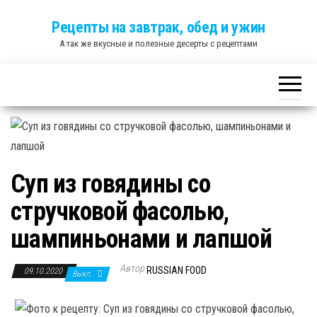
Skip
Рецепты на завтрак, обед и ужин
to
А так же вкусные и полезные десерты с рецептами
the
content
Суп из говядины со
стручковой фасолью,
шампиньонами и лапшой
Автор
RUSSIAN FOOD
09.10.2020
Выкл.