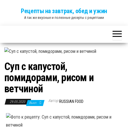
Skip
Рецепты на завтрак, обед и ужин
to
А так же вкусные и полезные десерты с рецептами
the
content
Суп с капустой,
помидорами, рисом и
ветчиной
Автор
RUSSIAN FOOD
29.05.2020
Выкл.