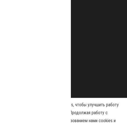
Наш сайт использует файлы cookies, чтобы улучшить работу
и повысить эффективность сайта. Продолжая работу с
сайтом, вы соглашаетесь с использованием нами cookies и
Сайт работает на
WordPress
|
Тема:
Envo Magazine