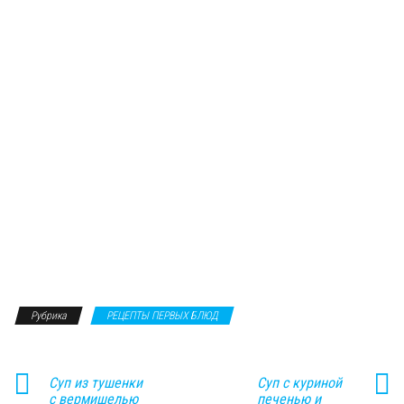
Рубрика
РЕЦЕПТЫ ПЕРВЫХ БЛЮД
Суп из тушенки
Суп с куриной
с вермишелью
печенью и