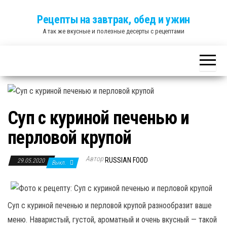
Skip
Рецепты на завтрак, обед и ужин
to
А так же вкусные и полезные десерты с рецептами
the
content
Суп с куриной печенью и
перловой крупой
Автор
RUSSIAN FOOD
29.05.2020
Выкл.
Суп с куриной печенью и перловой крупой разнообразит ваше
меню. Наваристый, густой, ароматный и очень вкусный — такой