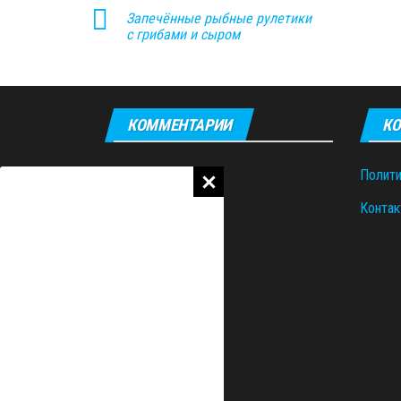
Запечённые рыбные рулетики
с грибами и сыром
КОММЕНТАРИИ
КО
Полити
Контак