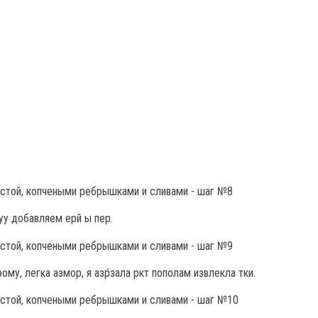
куу добавляем ерй ы пер.
ому, легка азмор, я азр́зала ркт пополам извлекла тки.