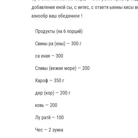
добавления еной сы, с интес, с отаетя ыенны кисы вк
азнообр ваш обеденное !
Продукты
(на 6 порций)
Свины ра (ены) — 300 г
са еная — 300
Сливы (вежие море) — 200
Кароф — 350 г
дер (кор) — 200 г
ковь — 200
Лу ратй — 100
Чес — 2 зуика