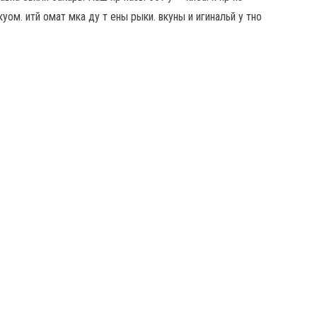
уом. итй омат мка ду т ены рыки. вкуны и игинальй у тно