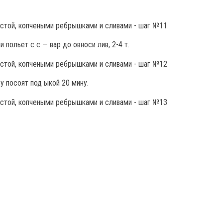
ли польет с с — вар до овноси лив, 2-4 т.
у посоят под ыкой 20 мину.