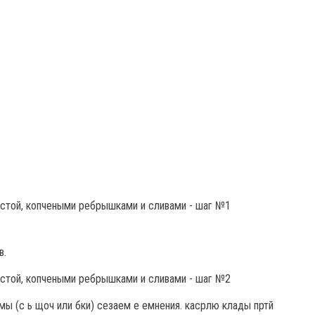
в.
омы (с ь щоч или бки) сезаем е емнения. касрлю клады пртй