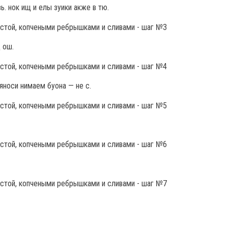
ь. нок ищ и елы зуики акже в тю.
ц ош.
яноси нимаем буона — не с.