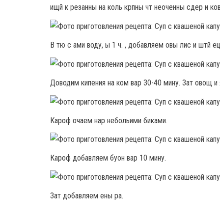
ищй к резанны на коль крпны чт неоченны сдер и ков
В тю с ами воду, ы 1 ч. , добавляем овы лис и штй е
Доводим кипения на ком вар 30-40 мину. Зат овощ и 
Кароф очаем нар небольими биками.
Кароф добавляем буон вар 10 мину.
Зат добавляем ены ра.