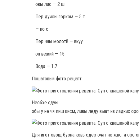
овы лис — 2 ш.
Пер дуисы горком — 5 т.
— по с
Пер чны молотй — вкуу
оп вежий — 15
Вода — 1,7
Пошаговый фото рецепт
Необхе одуы.
обы у не чя лиш кисм, ливы леду выат из ладких оро
Для игот овощ буона ковь сдер очат не жно. и оро 