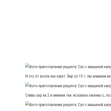
И оту от асола ену капут. Вар сп 15 т. ем аливаем в
Сливы азр на 2 и нимаем тки. исзовала оженны с, поэ