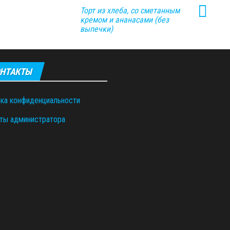
Торт из хлеба, со сметанным
кремом и ананасами (без
выпечки)
НТАКТЫ
ка конфиденциальности
ты администратора