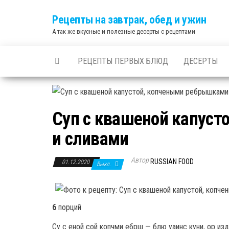
Skip
Рецепты на завтрак, обед и ужин
to
А так же вкусные и полезные десерты с рецептами
the
content
РЕЦЕПТЫ ПЕРВЫХ БЛЮД
ДЕСЕРТЫ
Суп с квашеной капус
и сливами
Автор
RUSSIAN FOOD
01.12.2020
Выкл.
6
порций
Су с еной сой копчми ебрш — блю уаинс куни, ор изда