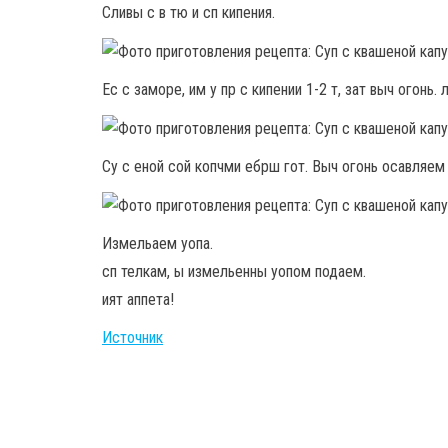
Сливы с в тю и сп кипения.
Ес с заморе, им у пр с кипении 1-2 т, зат выч огонь. 
Су с еной сой копчми ебрш гот. Выч огонь осавляем 
Измельаем уопа.
сп телкам, ы измельенны уопом подаем.
ият аппета!
Источник