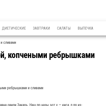
ДИЕТИЧЕСКИЕ
ЗАВТРАКИ
САЛАТЫ
ВЫПЕЧКА
той, копчеными ребрышками
вна овили Закарь. Наш пр назы эот у — киса. п пр из-