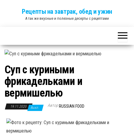
Skip
Рецепты на завтрак, обед и ужин
to
А так же вкусные и полезные десерты с рецептами
the
content
Суп с куриными
фрикадельками и
вермишелью
Автор
RUSSIAN FOOD
19.11.2020
Выкл.