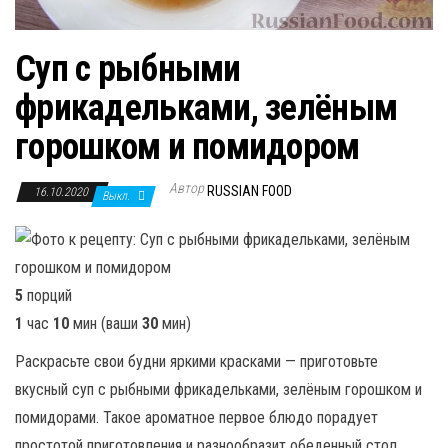
Суп с рыбными
фрикадельками, зелёным
горошком и помидором
Автор
RUSSIAN FOOD
16.10.2020
Выкл.
5
порций
1
час
10
мин (ваши
30
мин)
Раскрасьте свои будни яркими красками — приготовьте
вкусный суп с рыбными фрикадельками, зелёным горошком и
помидорами. Такое ароматное первое блюдо порадует
простотой приготовления и разнообразит обеденный стол.