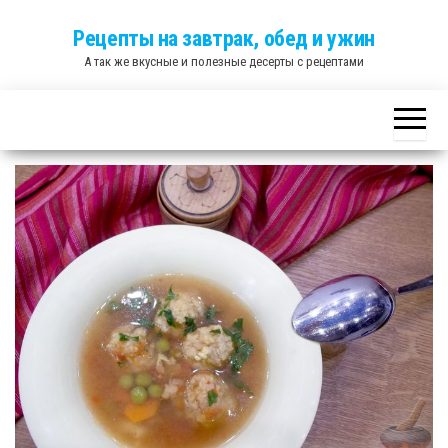
Skip
Рецепты на завтрак, обед и ужин
to
А так же вкусные и полезные десерты с рецептами
the
content