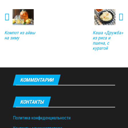
Компот из айвы
Каша «Дружба»
на зиму
из риса и
пшена, с
курагой
КОММЕНТАРИИ
КОНТАКТЫ
Политика конфиденциальности