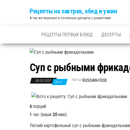
Skip
Рецепты на завтрак, обед и ужин
to
А так же вкусные и полезные десерты с рецептами
the
content
РЕЦЕПТЫ ПЕРВЫХ БЛЮД
ДЕСЕРТЫ
Суп с рыбными фрика
Автор
RUSSIAN FOOD
08.05.2020
Выкл.
6
порций
1
час
(ваши
20
мин
)
Легкий картофельный суп с рыбными фрикадельками