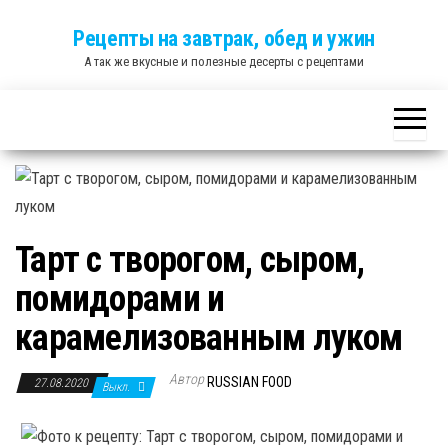
Skip
Рецепты на завтрак, обед и ужин
to
А так же вкусные и полезные десерты с рецептами
the
content
Тарт с творогом, сыром,
помидорами и
карамелизованным луком
Автор
RUSSIAN FOOD
27.08.2020
Выкл.