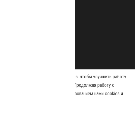
Наш сайт использует файлы cookies, чтобы улучшить работу
и повысить эффективность сайта. Продолжая работу с
сайтом, вы соглашаетесь с использованием нами cookies и
Сайт работает на
WordPress
|
Тема:
Envo Magazine
политикой конфиденциальности
.
Политика конфиденциальности
Принять