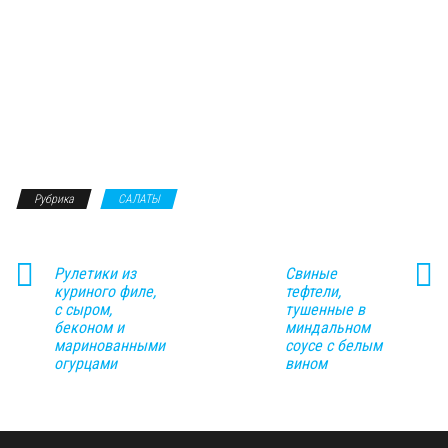
Рубрика
САЛАТЫ
Рулетики из
Свиные
куриного филе,
тефтели,
с сыром,
тушенные в
беконом и
миндальном
маринованными
соусе с белым
огурцами
вином