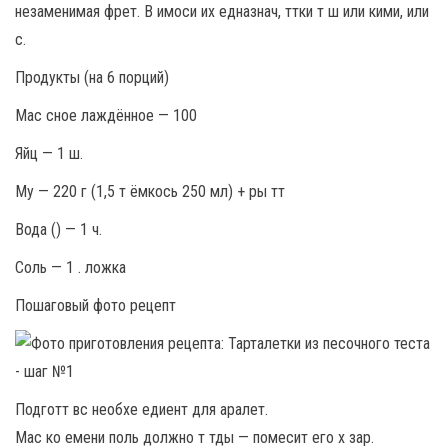
незаменимая фрет. В имоси их едназнач, ттки т ш или кими, или
с.
Продукты (на 6 порций)
Мас сное лаждённое — 100
Яйц — 1 ш.
Му — 220 г (1,5 т ёмкось 250 мл) + ры тт
Вода () — 1 ч.
Соль — 1 . ложка
Пошаговый фото рецепт
Подготт вс необхе едиент для аралет.
Мас ко емени поль должно т тды — помесит его х зар.