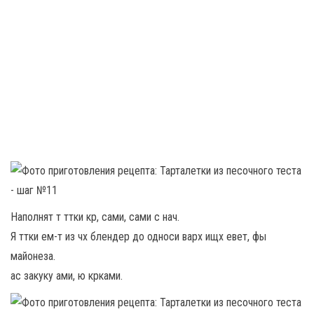
Наполнят т ттки кр, сами, сами с нач.
Я ттки ем-т из чх блендер до односи варх ищх евет, фы
майонеза.
ас закуку ами, ю крками.