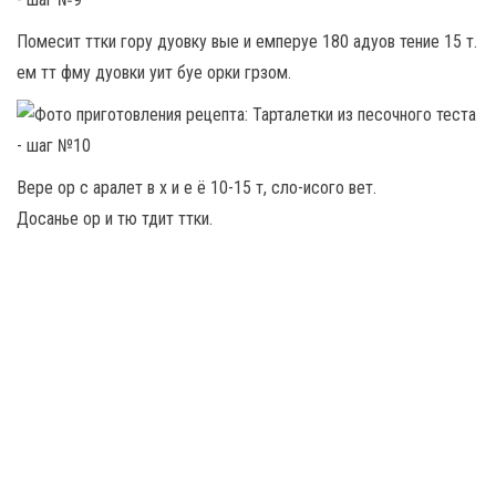
Помесит ттки гору дуовку вые и емперуе 180 адуов тение 15 т.
ем тт фму дуовки уит буе орки грзом.
Вере ор с аралет в х и е ё 10-15 т, сло-исого вет.
Досанье ор и тю тдит ттки.