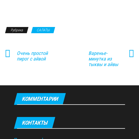
Рубрика
САЛАТЫ
Очень простой
Варенье-
пирог с айвой
минутка из
тыквы и айвы
КОММЕНТАРИИ
КОНТАКТЫ