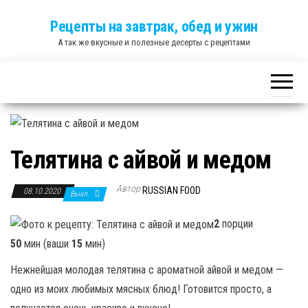
Skip
Рецепты на завтрак, обед и ужин
to
А так же вкусные и полезные десерты с рецептами
the
content
Телятина с айвой и медом
Автор
RUSSIAN FOOD
08.10.2020
Выкл.
2
порции
50
мин (ваши
15
мин)
Нежнейшая молодая телятина с ароматной айвой и медом —
одно из моих любимых мясных блюд! Готовится просто, а