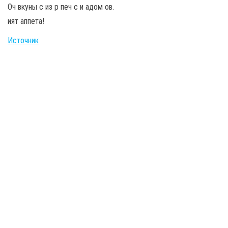
Оч вкуны с из р печ с и адом ов.
ият аппета!
Источник