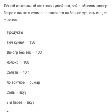
Лёгкий изыканны тй алат жар куиной ени, орй с яблоком виногр.
Запрс с пикантм оуом ос оливкового ла бальес ууа. ель стщ са
— вежая .
Продукты
Печ куиная — 150
Виногр без тек — 100
Яблоко — 100
Салатй — 40 г
ло аситное — обжар
Соль — вкуу
ь ы перев — вкуу