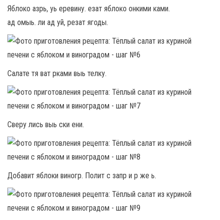
Яблоко азрь, уь еревину. езат яблоко онкими ками.
ад омыь. ли ад уй, резат ягоды.
Салате тя ват рками выь телку.
Сверу лись выь ски ени.
Добавит яблоки виногр. Полит с запр и р же ь.