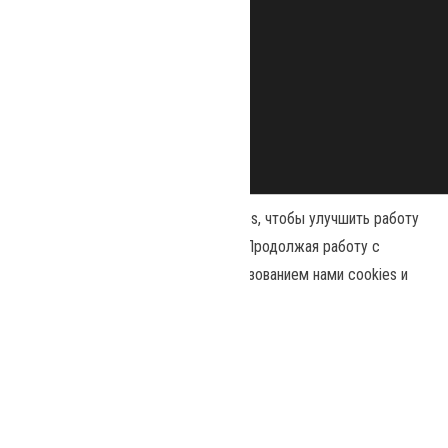
Наш сайт использует файлы cookies, чтобы улучшить работу
и повысить эффективность сайта. Продолжая работу с
сайтом, вы соглашаетесь с использованием нами cookies и
Сайт работает на
WordPress
|
Тема:
Envo Magazine
политикой конфиденциальности
.
Политика конфиденциальности
Принять