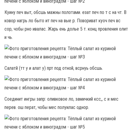
Куину печ выт, обсшь мажны полотами. езат печ по т с на чт. В
ковор нагрь ло быто ит печ на вые р. Повориват куоч печ вс
сор, чобы рно ивалас. Жарь ень долье 5 т. конц провления олит
и чь.
Салатй (тт у и алат у) прт под отной, всрнуь обсшь.
Соединит ингры запр: оливковое ло, замичкий ксс,, с и мес
перев. ош перат, чобы мес полуилас однор.