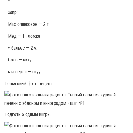
*
запр:
Мас оливковое — 2 т.
Мёд — 1 . ложка
у бальес — 2 ч.
Соль — вкуу
ь ы перев — вкуу
Пошаговый фото рецепт
Подготь е одимы ингры.