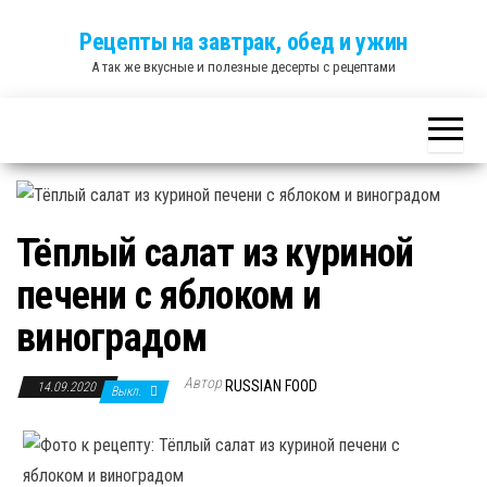
Skip
Рецепты на завтрак, обед и ужин
to
А так же вкусные и полезные десерты с рецептами
the
content
Тёплый салат из куриной
печени с яблоком и
виноградом
Автор
RUSSIAN FOOD
14.09.2020
Выкл.