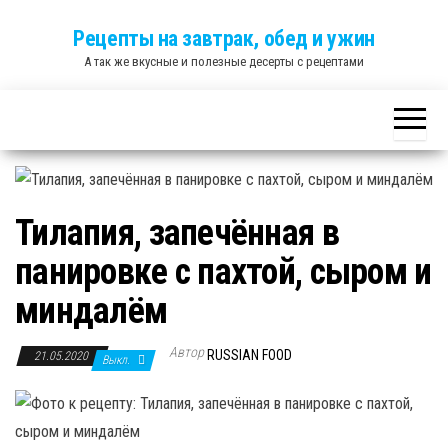
Skip
Рецепты на завтрак, обед и ужин
to
А так же вкусные и полезные десерты с рецептами
the
content
Тилапия, запечённая в
панировке с пахтой, сыром и
миндалём
Автор
RUSSIAN FOOD
21.05.2020
Выкл.