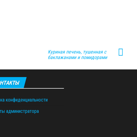
Куриная печень, тушенная с
баклажанами и помидорами
НТАКТЫ
ка конфиденциальности
ты администратора