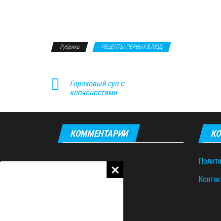
Рубрика
РЕЦЕПТЫ ПЕРВЫХ БЛЮД
Гороховый суп с
копчёностями
КОММЕНТАРИИ
КО
Полити
Контак