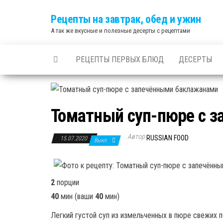
Skip
Рецепты на завтрак, обед и ужин
to
А так же вкусные и полезные десерты с рецептами
the
content
РЕЦЕПТЫ ПЕРВЫХ БЛЮД
ДЕСЕРТЫ
Томатный суп-пюре с 
Автор
RUSSIAN FOOD
15.07.2020
Выкл.
2
порции
40
мин
(ваши
40
мин
)
Легкий густой суп из измельченных в пюре свежих 