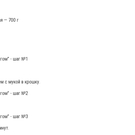
я — 700 г
м с мукой в крошку.
инут.