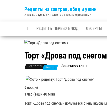
Skip
Рецепты на завтрак, обед и ужин
to
А так же вкусные и полезные десерты с рецептами
the
content
РЕЦЕПТЫ ПЕРВЫХ БЛЮД
ДЕСЕРТЫ
Торт «Дрова под снегом
Автор
RUSSIAN FOOD
01.07.2020
Выкл.
6
порций
1
час
(ваши
40
мин
)
Торт «Дрова под снегом» получается очень вкусны