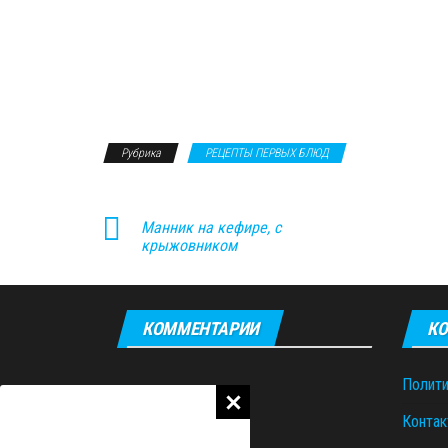
Рубрика
РЕЦЕПТЫ ПЕРВЫХ БЛЮД
Манник на кефире, с
крыжовником
КОММЕНТАРИИ
КО
Полити
Контак