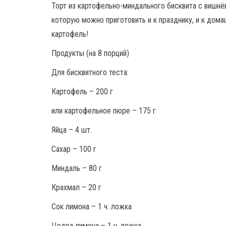
Торт из картофельно-миндального бисквита с вишн
которую можно приготовить и к празднику, и к дома
картофель!
Продукты (на 8 порций)
Для бисквитного теста:
Картофель – 200 г
или картофельное пюре – 175 г
Яйца – 4 шт.
Сахар – 100 г
Миндаль – 80 г
Крахмал – 20 г
Сок лимона – 1 ч. ложка
Цедра лимона – 1 ч. ложка