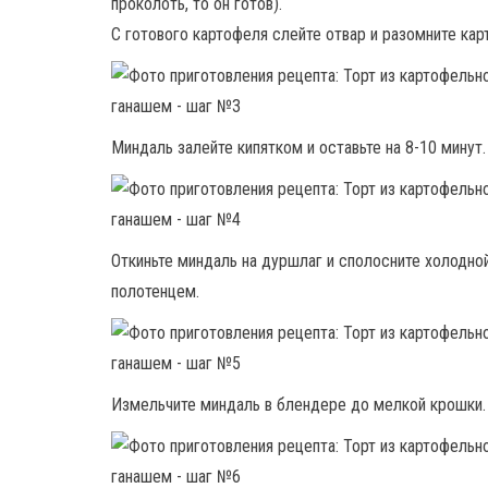
проколоть, то он готов).
С готового картофеля слейте отвар и разомните кар
Миндаль залейте кипятком и оставьте на 8-10 минут.
Откиньте миндаль на дуршлаг и сполосните холодно
полотенцем.
Измельчите миндаль в блендере до мелкой крошки.