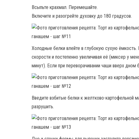
Всыпьте крахмал. Перемешайте.
Включите и разогрейте духовку до 180 градусов.
Холодные белки влейте в глубокую сухую ёмкость. 
скорости и постепенно увеличивая её (миксер у ме
минут). Если при переворачивании чаши вверх дном б
Введите взбитые белки к желтково-картофельной ма
разрушить.
Дно и стенки формы для выпечки застелите пергам