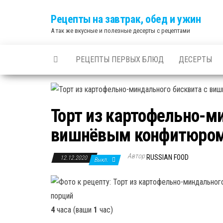
Skip
Рецепты на завтрак, обед и ужин
to
А так же вкусные и полезные десерты с рецептами
the
content
РЕЦЕПТЫ ПЕРВЫХ БЛЮД
ДЕСЕРТЫ
Торт из картофельно-м
вишнёвым конфитюром
Автор
RUSSIAN FOOD
12.12.2020
Выкл.
порций
4
часа (ваши
1
час)