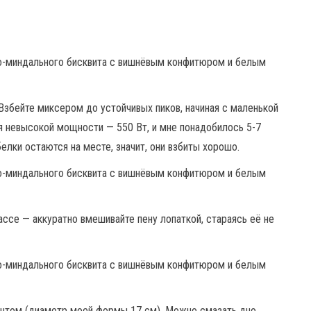
Взбейте миксером до устойчивых пиков, начиная с маленькой
ня невысокой мощности — 550 Вт, и мне понадобилось 5-7
елки остаются на месте, значит, они взбиты хорошо.
ссе — аккуратно вмешивайте пену лопаткой, стараясь её не
ентом (диаметр моей формы 17 см). Можно смазать дно