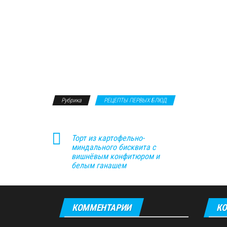
Рубрика
РЕЦЕПТЫ ПЕРВЫХ БЛЮД
Торт из картофельно-
миндального бисквита с
вишнёвым конфитюром и
белым ганашем
КОММЕНТАРИИ
КО