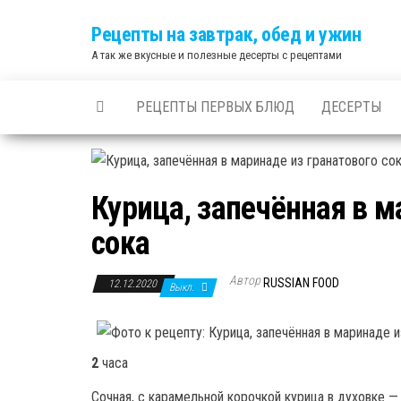
Skip
Рецепты на завтрак, обед и ужин
to
А так же вкусные и полезные десерты с рецептами
the
content
РЕЦЕПТЫ ПЕРВЫХ БЛЮД
ДЕСЕРТЫ
Курица, запечённая в м
сока
Автор
RUSSIAN FOOD
12.12.2020
Выкл.
2
часа
Сочная, с карамельной корочкой курица в духовке —